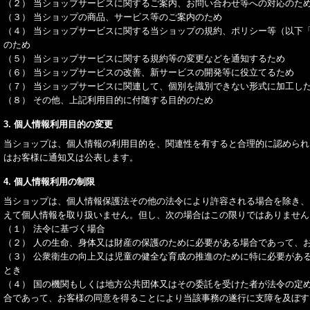
（２） 当ショップサービスに関するご案内、お問い合わせ等への対応のた
（３） 当ショップの商品、サービス等のご案内のため
（４） 当ショップサービスに関する当ショップの規約、ポリシー等（以下
のため
（５） 当ショップサービスに関する規約等の変更などを通知するため
（６） 当ショップサービスの改善、新サービスの開発等に役立てるため
（７） 当ショップサービスに関連して、個別を識別できない形式に加工し
（８） その他、上記利用目的に付随する目的のため
3. 個人情報利用目的の変更
当ショップは、個人情報の利用目的を、関連性を有すると合理的に認められ
はお客様に通知又は公表します。
4. 個人情報利用の制限
当ショップは、個人情報保護法その他の法令により許容される場合を除き、
えて個人情報を取り扱いません。但し、次の場合はこの限りではありません
（１） 法令に基づく場合
（２） 人の生命、身体又は財産の保護のために必要がある場合であって、
（３） 公衆衛生の向上又は児童の健全な育成の推進のために特に必要があ
とき
（４） 国の機関もしくは地方公共団体又はその委託を受けた者が法令の定
合であって、お客様の同意を得ることにより当該事務の遂行に支障を及ぼす