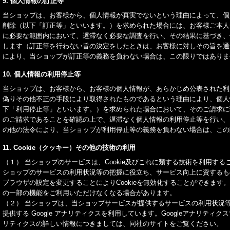
9. 個人情報の訂正等
当ショップは、お客様から、個人情報が真実でないという理由によって、個
削除（以下「訂正等」といいます。）を求められた場合には、お客様ご本人
に必要な範囲内において、遅滞なく必要な調査を行い、その結果に基づき、
します（訂正等を行わない旨の決定をしたときは、お客様に対しその旨を通
により、当ショップが訂正等の義務を負わない場合は、この限りではありま
10. 個人情報の利用停止等
当ショップは、お客様から、お客様の個人情報が、あらかじめ公表された利
偽りその他不正の手段により取得されたものであるという理由により、個人
下「利用停止等」といいます。）を求められた場合において、そのご請求に
のご請求であることを確認の上で、遅滞なく個人情報の利用停止等を行い、
の他の法令により、当ショップが利用停止等の義務を負わない場合は、この
11. Cookie（クッキー）その他の技術の利用
（１） 当ショップのサービスは、Cookie及びこれに類する技術を利用す
ショップのサービスの利用状況等の把握に役立ち、サービス向上に資するもの
ブラウザの設定を変更することによりCookieを無効化することができます。
の一部の機能をご利用いただけなくなる場合があります。
（２） 当ショップは、当ショップサービスが提供するサービスの利用状況等を調
提供する Google アナリティクスを利用しています。Googleアナリティ
リティクスの詳しい情報につきましては、同社のサイトをご覧ください。