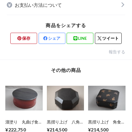
お支払い方法について
商品をシェアする
保存
シェア
LINE
ツイート
報告する
その他の商品
溜塗り 丸曲げ食
黒摺り上げ 八角食
黒摺り上げ 角食
籠 波に千鳥蒔絵
籠 笹黒漆絵 上杉
籠 松蒔絵 上杉満
¥222,750
¥214,500
¥214,500
螺鈿 蓋ヘギ目 上
満樹 作
樹 作