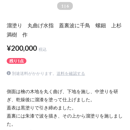
1
| 6
溜塗り 丸曲げ水指 蓋裏波に千鳥 螺鈿 上杉
満樹 作
¥200,000
税込
残り1点
別途送料がかかります。
送料を確認する
側面は檜の木地を丸く曲げ、下地を施し、中塗りを研
ぎ、乾燥後に溜漆を塗って仕上げました。
蓋表は黒塗りで引き締めました。
蓋裏には朱漆で波を描き、その上から溜塗りを施しまし
た。