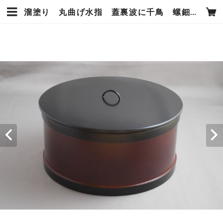
溜塗り 丸曲げ水指 蓋裏波に千鳥 螺鈿 上杉満樹 作 | 上杉満樹工房