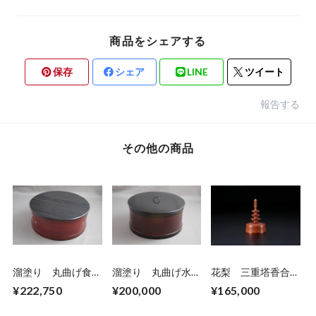
商品をシェアする
保存
シェア
LINE
ツイート
報告する
その他の商品
溜塗り 丸曲げ食
溜塗り 丸曲げ水
花梨 三重塔香合
籠 波に千鳥蒔絵
指 蓋裏波に千鳥
上杉學帥 作
¥222,750
¥200,000
¥165,000
螺鈿 蓋ヘギ目 上
螺鈿 上杉満樹
杉満樹 作
作