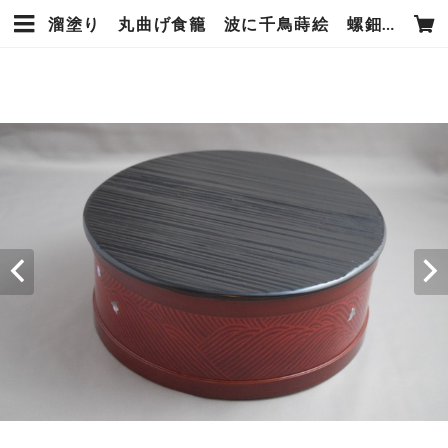
溜塗り 丸曲げ食籠 波に千鳥蒔絵 螺鈿 蓋ヘギ目 上杉満樹 作 | 上杉満樹工房