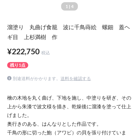
1
| 4
溜塗り 丸曲げ食籠 波に千鳥蒔絵 螺鈿 蓋ヘ
ギ目 上杉満樹 作
¥222,750
税込
残り1点
別途送料がかかります。
送料を確認する
檜の木地を丸く曲げ、下地を施し、中塗りを研ぎ、その
上から朱漆で波文様を描き、乾燥後に溜漆を塗って仕上
げました。
奥行きのある、はんなりとした作品です。
千鳥の形に切った鮑（アワビ）の貝を張り付けていま